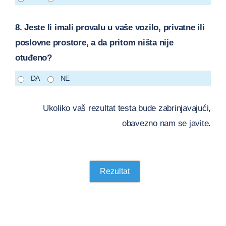
8. Jeste li imali provalu u vaše vozilo, privatne ili
poslovne prostore, a da pritom ništa nije
otuđeno?
DA
NE
Ukoliko vaš rezultat testa bude zabrinjavajući,
obavezno nam se javite.