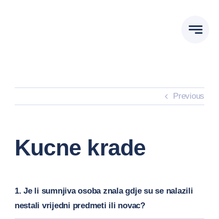
Skip
to
content
Previous
Kucne krade
1. Je li sumnjiva osoba znala gdje su se nalazili
nestali vrijedni predmeti ili novac?