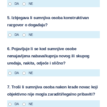
DA
NE
5. Izbjegava li sumnjiva osoba konstruktivan
razgovor o događaju?
DA
NE
6. Pojavljuje li se kod sumnjive osobe
nenajavljena nabava/kupnja novog ili skupog
uređaja, nakita, odjeće i slično?
DA
NE
7. Troši li sumnjiva osoba nakon krađe novac koji
objektivno nije mogla zaraditi/legalno pribaviti?
DA
NE