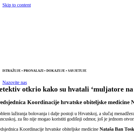
Skip to content
ISTRAŽUJE • PRONALAZI • DOKAZUJE • SAVJETUJE
Nazovite nas
etektiv otkrio kako su hvatali ‘muljatore na 
edsjednica Koordinacije hrvatske obiteljske medicine
oblem lažiranja bolovanja i dalje postoji u Hrvatskoj, a slučaj menadžer
ancuskoj, za što nije mogao koristiti godišnji odmor, još je jednom otvor
edsjednica Koordinacije hrvatske obiteljske medicine
Nataša Ban Tosk