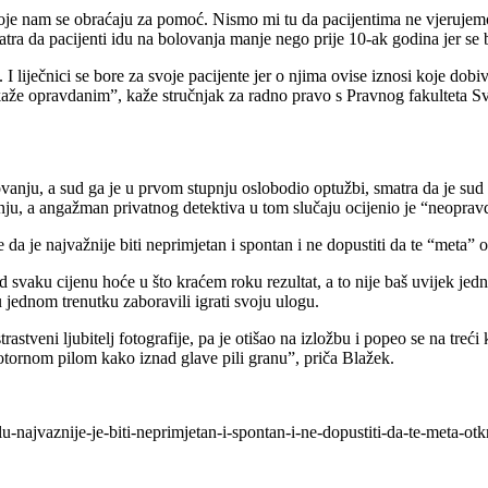
koje nam se obraćaju za pomoć. Nismo mi tu da pacijentima ne vjerujemo
a da pacijenti idu na bolovanja manje nego prije 10-ak godina jer se bo
liječnici se bore za svoje pacijente jer o njima ovise iznosi koje dobiva
kaže opravdanim”, kaže stručnjak za radno pravo s Pravnog fakulteta S
anju, a sud ga je u prvom stupnju oslobodio optužbi, smatra da je sud b
anju, a angažman privatnog detektiva u tom slučaju ocijenio je “neoprav
da je najvažnije biti neprimjetan i spontan i ne dopustiti da te “meta”
 pod svaku cijenu hoće u što kraćem roku rezultat, a to nije baš uvijek je
i u jednom trenutku zaboravili igrati svoju ulogu.
trastveni ljubitelj fotografije, pa je otišao na izložbu i popeo se na tre
 motornom pilom kako iznad glave pili granu”, priča Blažek.
djelu-najvaznije-je-biti-neprimjetan-i-spontan-i-ne-dopustiti-da-te-met