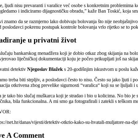
e, ljudi nisu prevaranti i varalice već osobe s konkretnim problemima 
egledamo i indiciramo dijagnostičku obradu,” kaže Ban Toskić, koja smatr
i znamo da se razmjerno lako dobivaju bolovanja što nije neobjašnjivo. I 
d poslodavci pokrenu postupak kontrole bolovanja vrlo rijetko se to po
adiranje u privatni život
slučaju bankarskog menadžera koji je dobio otkaz zbog skijanja na bolov
vjerovao liječničkoj dokumentaciji koju je počeo prikupljati još na skij
ivatni detektiv
Njegoslav Blažek
s 20-godišnjim iskustvom u poslu kaže 
mo treba biti strpljiv, a poslodavci često to nisu. Često su jako ljuti i
uacija otkrivena zbog prevelike sigurnosti “varalica“ koji su se ljuljali 
 je tako bio slučaj muškarca koji je stradao i bio u kolicima. No bio je s
ječnika, bila funkcionalna. A mi smo ga fotografirali i zatekli s teškom
VOR:
tps://net.hr/danas/vijesti/detektiv-otkrio-kako-su-hvatali-muljatore-na-
ve A Comment