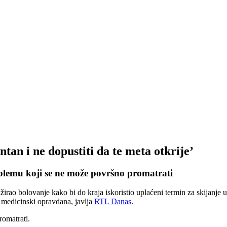
ntan i ne dopustiti da te meta otkrije’
blemu koji se ne može površno promatrati
irao bolovanje kako bi do kraja iskoristio uplaćeni termin za skijanje 
u medicinski opravdana, javlja
RTL Danas
.
romatrati.