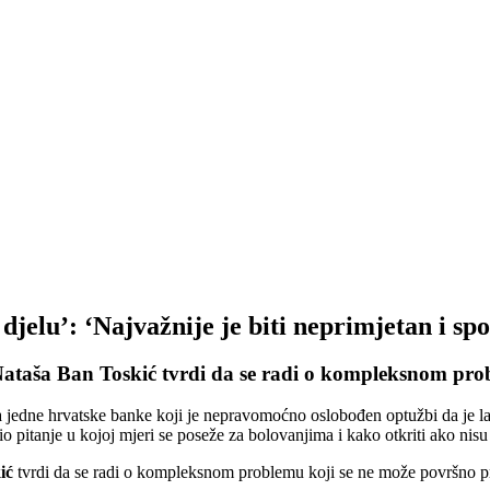
djelu’: ‘Najvažnije je biti neprimjetan i spo
 Nataša Ban Toskić tvrdi da se radi o kompleksnom pro
a jedne hrvatske banke koji je nepravomoćno oslobođen optužbi da je laž
io pitanje u kojoj mjeri se poseže za bolovanjima i kako otkriti ako nis
ić
tvrdi da se radi o kompleksnom problemu koji se ne može površno p