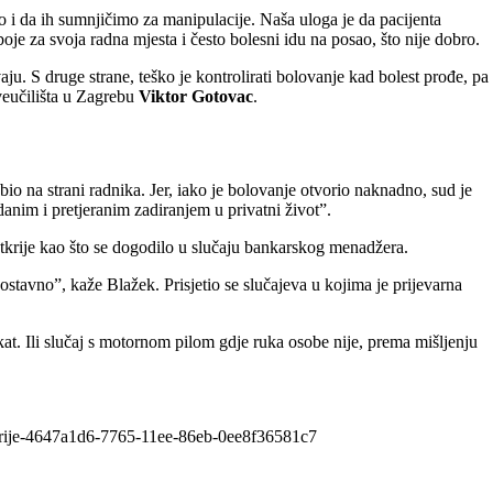
 i da ih sumnjičimo za manipulacije. Naša uloga je da pacijenta
je za svoja radna mjesta i često bolesni idu na posao, što nije dobro.
ju. S druge strane, teško je kontrolirati bolovanje kad bolest prođe, pa 
veučilišta u Zagrebu
Viktor Gotovac
.
io na strani radnika. Jer, iako je bolovanje otvorio naknadno, sud je
danim i pretjeranim zadiranjem u privatni život”.
 otkrije kao što se dogodilo u slučaju bankarskog menadžera.
dnostavno”, kaže Blažek. Prisjetio se slučajeva u kojima je prijevarna
ći kat. Ili slučaj s motornom pilom gdje ruka osobe nije, prema mišljenju
a-otkrije-4647a1d6-7765-11ee-86eb-0ee8f36581c7