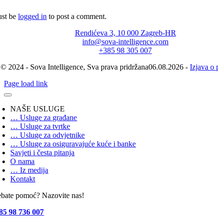
st be
logged in
to post a comment.
Rendićeva 3, 10 000 Zagreb-HR
info@sova-intelligence.com
+385 98 305 007
© 2024 - Sova Intelligence, Sva prava pridržana06.08.2026 -
Izjava o 
Page load link
NAŠE USLUGE
… Usluge za građane
… Usluge za tvrtke
… Usluge za odvjetnike
… Usluge za osiguravajuće kuće i banke
Savjeti i česta pitanja
O nama
… Iz medija
Kontakt
ebate pomoć? Nazovite nas!
85 98 736 007