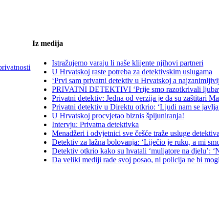
Iz medija
Istražujemo varaju li naše klijente njihovi partneri
privatnosti
U Hrvatskoj raste potreba za detektivskim uslugama
‘Prvi sam privatni detektiv u Hrvatskoj a najzanimljivi
PRIVATNI DETEKTIVI ‘Prije smo razotkrivali ljubavni
Privatni detektiv: Jedna od verzija je da su zaštitari 
Privatni detektiv u Direktu otkrio: ‘Ljudi nam se javl
U Hrvatskoj procvjetao biznis špijuniranja!
Intervju: Privatna detektivka
Menadžeri i odvjetnici sve češće traže usluge detektiv
Detektiv za lažna bolovanja: ‘Liječio je ruku, a mi s
Detektiv otkrio kako su hvatali ‘muljatore na djelu’: ‘N
Da veliki mediji rade svoj posao, ni policija ne bi mog