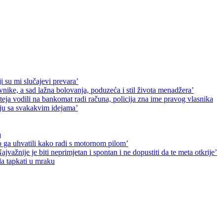
ji su mi slučajevi prevara’
ke, a sad lažna bolovanja, poduzeća i stil života menadžera’
Mateja vodili na bankomat radi računa, policija zna ime pravog vlasnika
jaju sa svakakvim idejama’
a
mo ga uhvatili kako radi s motornom pilom’
ajvažnije je biti neprimjetan i spontan i ne dopustiti da te meta otkrije’
la tapkati u mraku