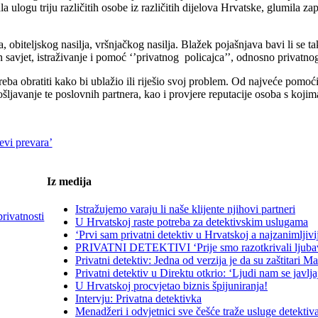
ala ulogu triju različitih osobe iz različitih dijelova Hrvatske, glumila 
obiteljskog nasilja, vršnjačkog nasilja. Blažek pojašnjava bavi li se ta
savjet, istraživanje i pomoć ‘’privatnog policajca’’, odnosno privatnog d
ba obratiti kako bi ublažio ili riješio svoj problem. Od najveće pomoći 
ošljavanje te poslovnih partnera, kao i provjere reputacije osoba s kojima
jevi prevara’
Iz medija
Istražujemo varaju li naše klijente njihovi partneri
privatnosti
U Hrvatskoj raste potreba za detektivskim uslugama
‘Prvi sam privatni detektiv u Hrvatskoj a najzanimljivi
PRIVATNI DETEKTIVI ‘Prije smo razotkrivali ljubavni
Privatni detektiv: Jedna od verzija je da su zaštitari 
Privatni detektiv u Direktu otkrio: ‘Ljudi nam se javl
U Hrvatskoj procvjetao biznis špijuniranja!
Intervju: Privatna detektivka
Menadžeri i odvjetnici sve češće traže usluge detektiv