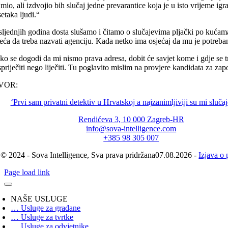
mio, ali izdvojio bih slučaj jedne prevarantice koja je u isto vrijeme igr
etaka ljudi.“
ljednjih godina dosta slušamo i čitamo o slučajevima pljački po kućama, 
eća da treba nazvati agenciju. Kada netko ima osjećaj da mu je potreban 
o se dogodi da mi nismo prava adresa, dobit će savjet kome i gdje se tre
spriječiti nego liječiti. Tu poglavito mislim na provjere kandidata za zap
VOR:
‘Prvi sam privatni detektiv u Hrvatskoj a najzanimljiviji su mi sluča
Rendićeva 3, 10 000 Zagreb-HR
info@sova-intelligence.com
+385 98 305 007
© 2024 - Sova Intelligence, Sva prava pridržana07.08.2026 -
Izjava o 
Page load link
NAŠE USLUGE
… Usluge za građane
… Usluge za tvrtke
… Usluge za odvjetnike