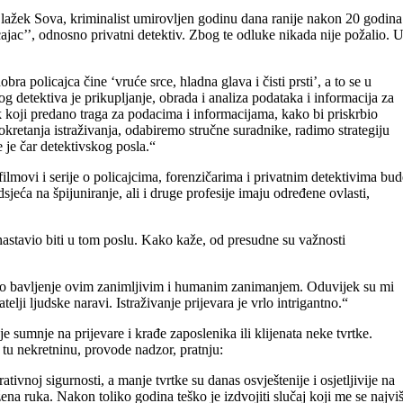
 Blažek Sova, kriminalist umirovljen godinu dana ranije nakon 20 godina
cajac’’, odnosno privatni detektiv. Zbog te odluke nikada nije požalio. 
ra policajca čine ‘vruće srce, hladna glava i čisti prsti’, a to se u
g detektiva je prikupljanje, obrada i analiza podataka i informacija za
 koji predano traga za podacima i informacijama, kako bi priskrbio
okretanja istraživanja, odabiremo stručne suradnike, radimo strategiju
e je čar detektivskog posla.“
filmovi i serije o policajcima, forenzičarima i privatnim detektivima bud
odsjeća na špijuniranje, ali i druge profesije imaju određene ovlasti,
je nastavio biti u tom poslu. Kako kaže, od presudne su važnosti
dano bavljenje ovim zanimljivim i humanim zanimanjem. Oduvijek su mi
atelji ljudske naravi. Istraživanje prijevara je vrlo intrigantno.“
e sumnje na prijevare i krađe zaposlenika ili klijenata neke tvrtke.
 tu nekretninu, provode nadzor, pratnju:
vnoj sigurnosti, a manje tvrtke su danas osvještenije i osjetljivije na
a ruka. Nakon toliko godina teško je izdvojiti slučaj koji me se najvi