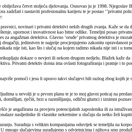
e obilježava četvrt stoljeća djelovanja. Osnovao ju je 1998. Njegoslav
zadržati i nastaviti profesionalnu karijeru te je postao ‘’privatni poli
e:
ravnici, novinari i privatni detektivi nekih drugih zvanja. Kaže se da dob
tenje, upornost i inovativnost kao bitne odlike. Temeljni posao privatno
res za angažman detektiva. Glavno ‘oruđe’ privatnog detektiva je mozak
j drugačiji, jedinstven te najprije procjenjujemo zakonitu opravdanost p
kada nije isti, kao što i slučaj na kojem radimo nikada nije isti i u tom
i prikupljaju dokaze o nevjeri ili nekom drugom nedjelu. Blažek kaže da 
ektiva. Privatni detektiv doista ima ovlasti fotografiranja i pratnje i to p
e najviše pomoći i jesu li upravo takvi slučajevi bili razlog zbog kojih 
 ljudima u nevolji je u prvom planu te je to moj glavni poticaj na pre
vi, domišljati, rječiti, brzi u razmišljanju, odlični glumci i iznimni poznav
će je angažirana za provjeru potencijalnih zaposlenika ili za istraživanj
alaze nasljednike ili vlasnike nekretnine u slučaju da netko želi kupiti
uranju. Suradnja s velikim kompanijama oduvijek se temeljila na korporati
e. U mnogo slučajevima surađujemo s odvjetnicima i njihova smo produžen