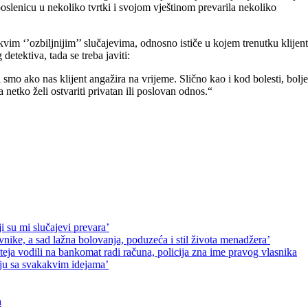
zaposlenicu u nekoliko tvrtki i svojom vještinom prevarila nekoliko
kvim ‘’ozbiljnijim’’ slučajevima, odnosno ističe u kojem trenutku klijent
etektiva, tada se treba javiti:
smo ako nas klijent angažira na vrijeme. Slično kao i kod bolesti, bolje
 netko želi ostvariti privatan ili poslovan odnos.“
ji su mi slučajevi prevara’
ke, a sad lažna bolovanja, poduzeća i stil života menadžera’
Mateja vodili na bankomat radi računa, policija zna ime pravog vlasnika
jaju sa svakakvim idejama’
a