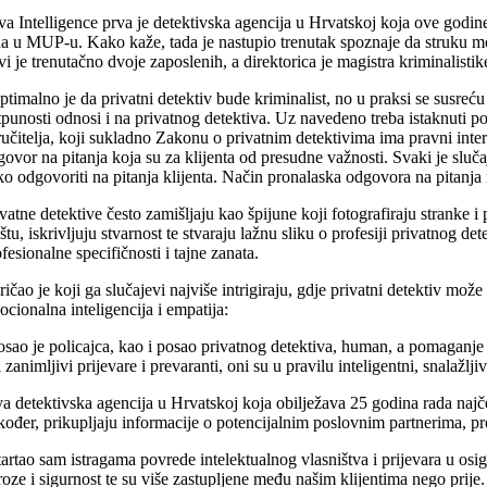
a Intelligence prva je detektivska agencija u Hrvatskoj koja ove godin
a u MUP-u. Kako kaže, tada je nastupio trenutak spoznaje da struku mora 
i je trenutačno dvoje zaposlenih, a direktorica je magistra kriminalistik
timalno je da privatni detektiv bude kriminalist, no u praksi se susreću p
punosti odnosi i na privatnog detektiva. Uz navedeno treba istaknuti poš
učitelja, koji sukladno Zakonu o privatnim detektivima ima pravni inte
ovor na pitanja koja su za klijenta od presudne važnosti. Svaki je sluča
o odgovoriti na pitanja klijenta. Način pronalaska odgovora na pitanja ni
vatne detektive često zamišljaju kao špijune koji fotografiraju stranke 
tu, iskrivljuju stvarnost te stvaraju lažnu sliku o profesiji privatnog det
fesionalne specifičnosti i tajne zanata.
ričao je koji ga slučajevi najviše intrigiraju, gdje privatni detektiv mož
cionalna inteligencija i empatija:
sao je policajca, kao i posao privatnog detektiva, human, a pomaganje
i zanimljivi prijevare i prevaranti, oni su u pravilu inteligentni, snalažlji
a detektivska agencija u Hrvatskoj koja obilježava 25 godina rada najčeš
ođer, prikupljaju informacije o potencijalnim poslovnim partnerima, pron
artao sam istragama povrede intelektualnog vlasništva i prijevara u osig
oze i sigurnost te su više zastupljene među našim klijentima nego prij